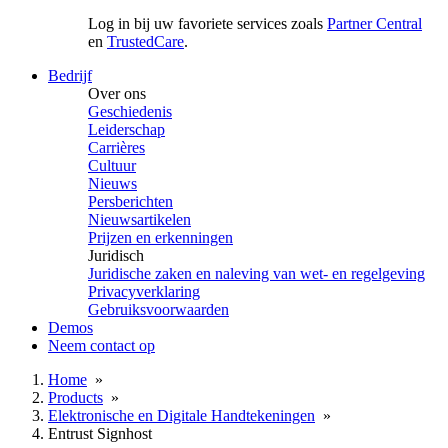
Log in bij uw favoriete services zoals
Partner Central
en
TrustedCare
.
Bedrijf
Over ons
Geschiedenis
Leiderschap
Carrières
Cultuur
Nieuws
Persberichten
Nieuwsartikelen
Prijzen en erkenningen
Juridisch
Juridische zaken en naleving van wet- en regelgeving
Privacyverklaring
Gebruiksvoorwaarden
Demos
Neem contact op
Home
»
Products
»
Elektronische en Digitale Handtekeningen
»
Entrust Signhost