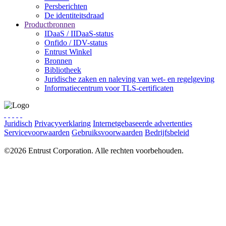
Persberichten
De identiteitsdraad
Productbronnen
IDaaS / IIDaaS-status
Onfido / IDV-status
Entrust Winkel
Bronnen
Bibliotheek
Juridische zaken en naleving van wet- en regelgeving
Informatiecentrum voor TLS-certificaten
Juridisch
Privacyverklaring
Internetgebaseerde advertenties
Servicevoorwaarden
Gebruiksvoorwaarden
Bedrijfsbeleid
Cookievoorkeuren
Privacykeuzes.
©2026 Entrust Corporation. Alle rechten voorbehouden.