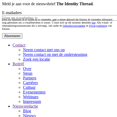
Meld je aan voor de nieuwsbrief
The Identity Thread
.
E-mailadres
Door dit formulier in te vullen en te verzenden, gaat u ermee akkoord dat Entrust de verstrekte informatie
mag gebruiken om u e-mailberichten te sturen. U kunt zich op elk moment afmelden
hier
. Alle e-mail- of
telemarketingcommunicatie die u ontvangt, valt onder de
Gebruiksvoorwaarden
en
Privacyverklaring
van
Entrust.
Contact
Neem contact met ons op
Neem contact op met de ondersteuning
Zoek een locatie
Bedrijf
Over
Steun
Partners
Carrières
Cultuur
Evenementen
Webinars
Impressum
Nieuwsredactie
Blog
Nieuws