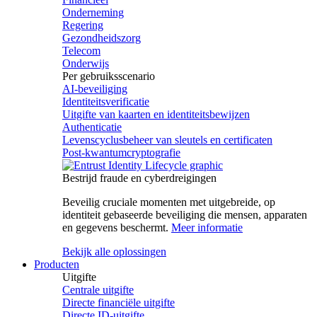
Onderneming
Regering
Gezondheidszorg
Telecom
Onderwijs
Per gebruiksscenario
AI-beveiliging
Identiteitsverificatie
Uitgifte van kaarten en identiteitsbewijzen
Authenticatie
Levenscyclusbeheer van sleutels en certificaten
Post-kwantumcryptografie
Bestrijd fraude en cyberdreigingen
Beveilig cruciale momenten met uitgebreide, op
identiteit gebaseerde beveiliging die mensen, apparaten
en gegevens beschermt.
Meer informatie
Bekijk alle oplossingen
Producten
Uitgifte
Centrale uitgifte
Directe financiële uitgifte
Directe ID-uitgifte