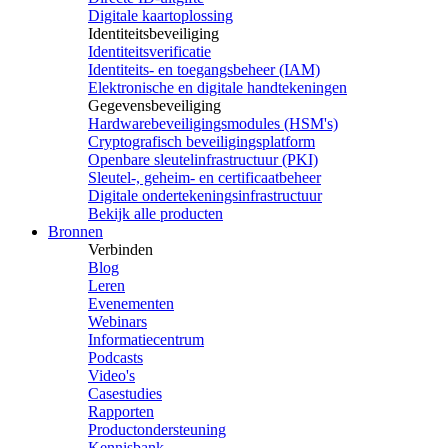
Digitale kaartoplossing
Identiteitsbeveiliging
Identiteitsverificatie
Identiteits- en toegangsbeheer (IAM)
Elektronische en digitale handtekeningen
Gegevensbeveiliging
Hardwarebeveiligingsmodules (HSM's)
Cryptografisch beveiligingsplatform
Openbare sleutelinfrastructuur (PKI)
Sleutel-, geheim- en certificaatbeheer
Digitale ondertekeningsinfrastructuur
Bekijk alle producten
Bronnen
Verbinden
Blog
Leren
Evenementen
Webinars
Informatiecentrum
Podcasts
Video's
Casestudies
Rapporten
Productondersteuning
Kennisbank