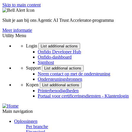
Skip to main content
Sluit je aan bij ons Agentic AI Trust Accelerator-programma
Meer informatie
Utility Menu
Login
List additional actions
Onfido Developer Hub
Onfido-dashboard
Signhost
Support
List additional actions
Neem contact op met de ondersteuning
Ondersteuningsbronnen
Kopen
List additional actions
Printerbenodigdheden
Portaal voor certificeringsdiensten - Klantenlogin
Main navigation
Oplossingen
Per branche
Financieel