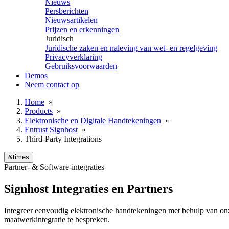
Nieuws
Persberichten
Nieuwsartikelen
Prijzen en erkenningen
Juridisch
Juridische zaken en naleving van wet- en regelgeving
Privacyverklaring
Gebruiksvoorwaarden
Demos
Neem contact op
Home
»
Products
»
Elektronische en Digitale Handtekeningen
»
Entrust Signhost
»
Third-Party Integrations
&times
Partner- & Software-integraties
Signhost Integraties en Partners
Integreer eenvoudig elektronische handtekeningen met behulp van on
maatwerkintegratie te bespreken.