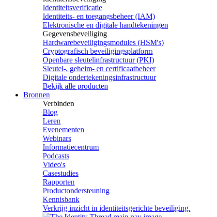
Identiteitsverificatie
Identiteits- en toegangsbeheer (IAM)
Elektronische en digitale handtekeningen
Gegevensbeveiliging
Hardwarebeveiligingsmodules (HSM's)
Cryptografisch beveiligingsplatform
Openbare sleutelinfrastructuur (PKI)
Sleutel-, geheim- en certificaatbeheer
Digitale ondertekeningsinfrastructuur
Bekijk alle producten
Bronnen
Verbinden
Blog
Leren
Evenementen
Webinars
Informatiecentrum
Podcasts
Video's
Casestudies
Rapporten
Productondersteuning
Kennisbank
Verkrijg inzicht in identiteitsgerichte beveiliging.