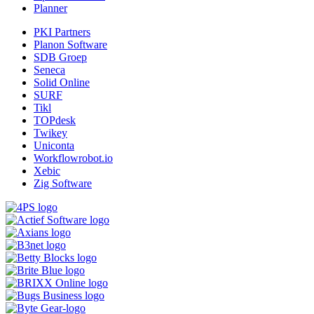
Planner
PKI Partners
Planon Software
SDB Groep
Seneca
Solid Online
SURF
Tikl
TOPdesk
Twikey
Uniconta
Workflowrobot.io
Xebic
Zig Software