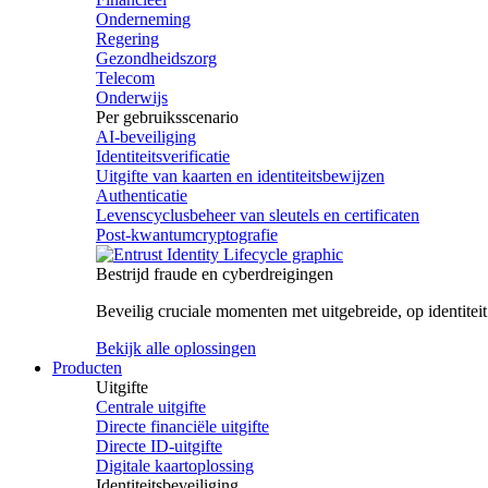
Onderneming
Regering
Gezondheidszorg
Telecom
Onderwijs
Per gebruiksscenario
AI-beveiliging
Identiteitsverificatie
Uitgifte van kaarten en identiteitsbewijzen
Authenticatie
Levenscyclusbeheer van sleutels en certificaten
Post-kwantumcryptografie
Bestrijd fraude en cyberdreigingen
Beveilig cruciale momenten met uitgebreide, op identite
Bekijk alle oplossingen
Producten
Uitgifte
Centrale uitgifte
Directe financiële uitgifte
Directe ID-uitgifte
Digitale kaartoplossing
Identiteitsbeveiliging