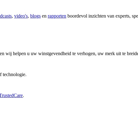
dcasts
,
video's
,
blogs
en
rapporten
boordevol inzichten van experts, spe
en wij helpen u uw winstgevendheid te verhogen, uw merk uit te breiden
f technologie.
TrustedCare
.