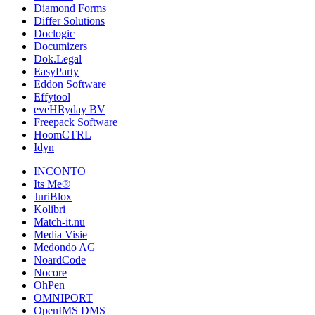
Diamond Forms
Differ Solutions
Doclogic
Documizers
Dok.Legal
EasyParty
Eddon Software
Effytool
eveHRyday BV
Freepack Software
HoomCTRL
Idyn
INCONTO
Its Me®
JuriBlox
Kolibri
Match-it.nu
Media Visie
Medondo AG
NoardCode
Nocore
OhPen
OMNIPORT
OpenIMS DMS